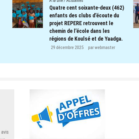
A la une
/
Actualités
s
Quatre cent soixante-deux (462)
enfants des clubs d’écoute du
projet REPERE retrouvent le
chemin de l’école dans les
régions de Koulsé et de Yaadga.
.
29 décembre 2025
par
webmaster
 avis