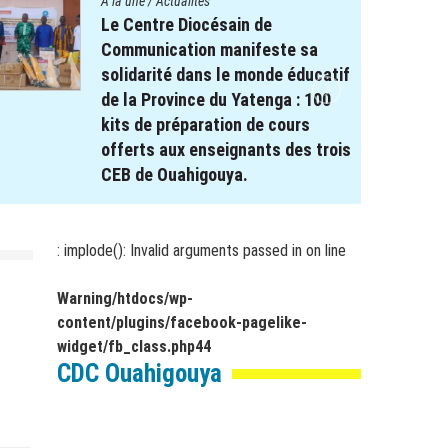
A la une
/
Actualités
Le Centre Diocésain de
Communication manifeste sa
solidarité dans le monde éducatif
de la Province du Yatenga : 100
kits de préparation de cours
offerts aux enseignants des trois
CEB de Ouahigouya.
26 décembre 2025
par
webmaster
: implode(): Invalid arguments passed in
on line
Warning
/htdocs/wp-
content/plugins/facebook-pagelike-
widget/fb_class.php
44
CDC Ouahigouya