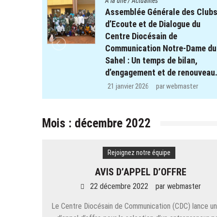
A la une
/
Actualités
nfants des
Assemblée Générale des Club
et REPERE
d’Ecoute et de Dialogue du
 l’école
Centre Diocésain de
ulsé et de
Communication Notre-Dame du
Sahel : Un temps de bilan,
d’engagement et de renouveau
ter
21 janvier 2026
par
webmaster
Mois :
décembre 2022
Rejoignez notre équipe
AVIS D’APPEL D’OFFRE
22 décembre 2022
par
webmaster
Le Centre Diocésain de Communication (CDC) lance un