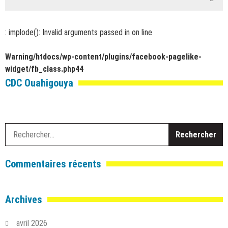
: implode(): Invalid arguments passed in
on line
Warning
/htdocs/wp-content/plugins/facebook-pagelike-
widget/fb_class.php
44
CDC Ouahigouya
R
Commentaires récents
Archives
avril 2026