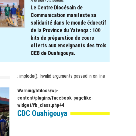
A la une
/
Actualités
Le projet REPERE soutient le
a
système éducatif : Remise de
catif
Kits scolaires aux élèves à
100
besoin spécifique dans les
régions de Koulsé et du Yaadga .
 trois
17 novembre 2025
par
webmaster
r
: implode(): Invalid arguments passed in
on line
Warning
/htdocs/wp-
content/plugins/facebook-pagelike-
widget/fb_class.php
44
CDC Ouahigouya