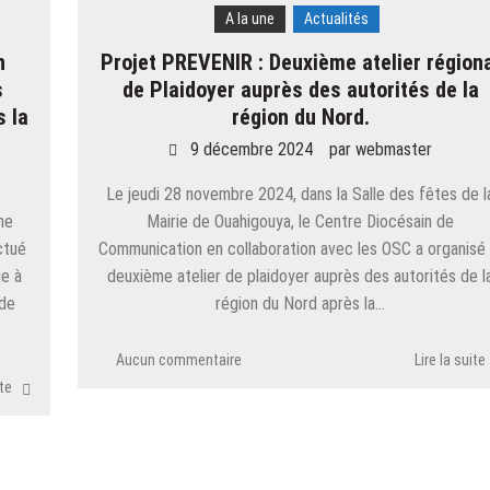
A la une
Actualités
n
Projet PREVENIR : Deuxième atelier région
s
de Plaidoyer auprès des autorités de la
 la
région du Nord.
9 décembre 2024
par
webmaster
Le jeudi 28 novembre 2024, dans la Salle des fêtes de l
ne
Mairie de Ouahigouya, le Centre Diocésain de
ctué
Communication en collaboration avec les OSC a organisé 
ge à
deuxième atelier de plaidoyer auprès des autorités de l
 de
région du Nord après la…
Aucun commentaire
Lire la suite
ite