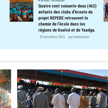
A la une
/
Actualités
e-deux (462)
Le Centre Diocésain de
’écoute du
Communication manifeste s
vent le
solidarité dans le monde édu
ns les
de la Province du Yatenga : 
 de Yaadga.
kits de préparation de cours
offerts aux enseignants des
ebmaster
CEB de Ouahigouya.
26 décembre 2025
par
webmaste