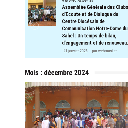
tés
A la une
/
Actualités
énérale des Clubs
Quatre cent soixant
de Dialogue du
enfants des clubs d
sain de
projet REPERE retrou
on Notre-Dame du
chemin de l’école da
mps de bilan,
régions de Koulsé et
t et de renouveau.
29 décembre 2025
par
w
par
webmaster
Mois :
décembre 2024