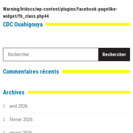
Warning
/htdocs/wp-content/plugins/facebook-pagelike-
widget/fb_class.php
44
CDC Ouahigouya
R
Commentaires récents
Archives
avril 2026
février 2026
janvier 2026