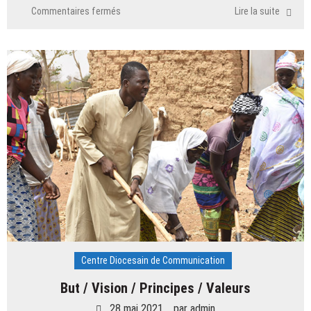
sur
Commentaires fermés
Lire la suite
A
propos
du
CDC
Centre Diocesain de Communication
But / Vision / Principes / Valeurs
28 mai 2021
par
admin