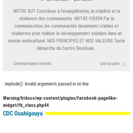
NOTRE BUT Contribuer à l’évangélisation, la stabilité et la
résilience des communautés. NOTRE VISION Par la
communication, les communautés deviennent stables et
résilientes pour réaliser le développement solidaire dans un
monde multiculturel. NOS PRINCIPES ET NOS VALEURS Toute
démarche du Centre Diocésain…
sur
Commentaires fermés
Lire la suite
But
/
Vision
: implode(): Invalid arguments passed in
on line
/
Principes
Warning
/htdocs/wp-content/plugins/facebook-pagelike-
/
widget/fb_class.php
44
Valeurs
CDC Ouahigouya