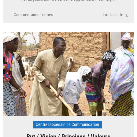
sur
Commentaires fermés
Lire la suite
A
propos
du
CDC
Centre Diocesain de Communication
But / Vision / Principes / Valeurs