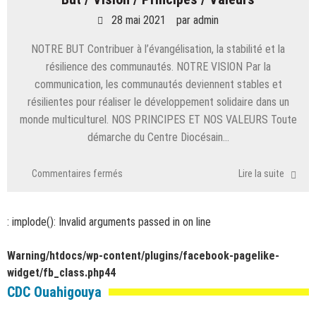
28 mai 2021
par
admin
NOTRE BUT Contribuer à l’évangélisation, la stabilité et la
résilience des communautés. NOTRE VISION Par la
communication, les communautés deviennent stables et
résilientes pour réaliser le développement solidaire dans un
monde multiculturel. NOS PRINCIPES ET NOS VALEURS Toute
démarche du Centre Diocésain…
sur
Commentaires fermés
Lire la suite
But
/
Vision
: implode(): Invalid arguments passed in
on line
/
Principes
Warning
/htdocs/wp-content/plugins/facebook-pagelike-
/
widget/fb_class.php
44
Valeurs
CDC Ouahigouya