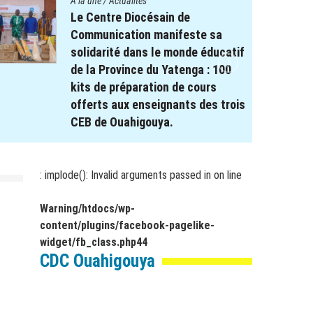
A la une
/
Actualités
Le Centre Diocésain de
Communication manifeste sa
solidarité dans le monde éducatif
de la Province du Yatenga : 100
kits de préparation de cours
offerts aux enseignants des trois
CEB de Ouahigouya.
26 décembre 2025
par
webmaster
: implode(): Invalid arguments passed in
on line
Warning
/htdocs/wp-
content/plugins/facebook-pagelike-
widget/fb_class.php
44
CDC Ouahigouya