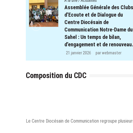
A la une
/
Actualités
nfants des
Assemblée Générale des Club
et REPERE
d’Ecoute et de Dialogue du
 l’école
Centre Diocésain de
ulsé et de
Communication Notre-Dame du
Sahel : Un temps de bilan,
d’engagement et de renouveau
ter
21 janvier 2026
par
webmaster
Composition du CDC
Le Centre Diocésain de Communication regroupe plusieurs