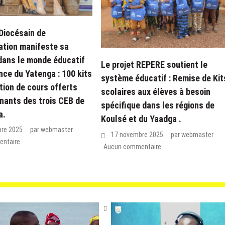
Diocésain de
tion manifeste sa
 dans le monde éducatif
Le projet REPERE soutient le
ince du Yatenga : 100 kits
système éducatif : Remise de Kit
tion de cours offerts
scolaires aux élèves à besoin
nants des trois CEB de
spécifique dans les régions de
a.
Koulsé et du Yaadga .
re 2025
par
webmaster
17 novembre 2025
par
webmaster
ntaire
Aucun commentaire