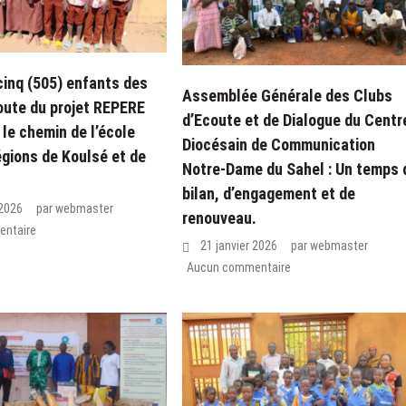
cinq (505) enfants des
Assemblée Générale des Clubs
oute du projet REPERE
d’Ecoute et de Dialogue du Centr
 le chemin de l’école
Diocésain de Communication
égions de Koulsé et de
Notre-Dame du Sahel : Un temps 
bilan, d’engagement et de
 2026
par
webmaster
renouveau.
ntaire
21 janvier 2026
par
webmaster
Aucun commentaire