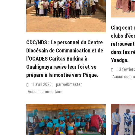
Cinq cent 
clubs d’éc
CDC/NDS : Le personnel du Centre
retrouvent
Diocésain de Communication et de
dans les r
l’OCADES Caritas Burkina à
Yaadga.
Ouahigouya ravive leur foi et se
13 février
prépare à la montée vers Pâque.
Aucun comme
1 avril 2026
par
webmaster
Aucun commentaire