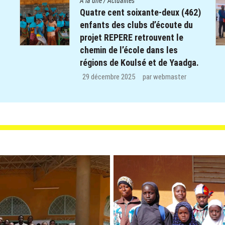
A la une
/
Actualités
2)
Le Centre Diocésain de
Communication manifeste sa
solidarité dans le monde éducatif
de la Province du Yatenga : 100
.
kits de préparation de cours
offerts aux enseignants des trois
CEB de Ouahigouya.
26 décembre 2025
par
webmaster