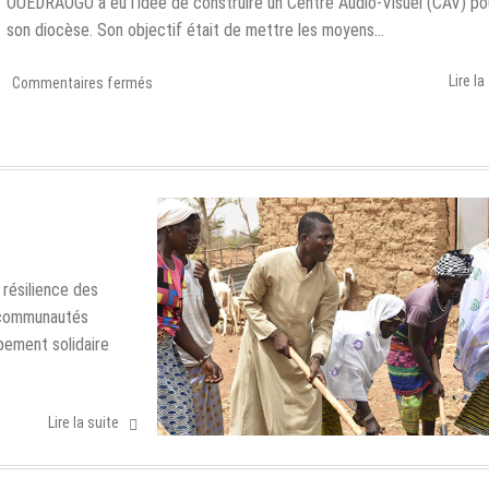
OUEDRAOGO a eu l’idée de construire un Centre Audio-Visuel (CAV) po
son diocèse. Son objectif était de mettre les moyens…
Lire la
sur
Commentaires fermés
A
propos
du
CDC
 résilience des
 communautés
ppement solidaire
Lire la suite