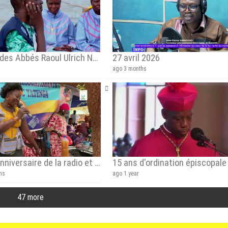
Portrait des Abbés Raoul Ulrich NASSA et de Désiré OUEDRAOGO
27 avril 2026
s
ago 3 months
28ème anniversaire de la radio et la journée des communautés le 1er et le 02 Novembre 2025!
hs
ago 1 year
47 more