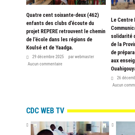
Quatre cent soixante-deux (462)
Le Centre 
enfants des clubs d’écoute du
Communica
projet REPERE retrouvent le chemin
solidarité
de l’école dans les régions de
de la Prov
Koulsé et de Yaadga.
de prépara
29 décembre 2025
par
webmaster
aux enseig
Aucun commentaire
Ouahigouy
26 décemb
Aucun comme
CDC WEB TV