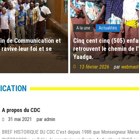
A la une
Actualités
ain de Communication et
Cinq cent cinq (505) enf
avive leur foi et se
retrouvent le chemin de l
Yaadga.
13 février 2026
par
webmast
ICATION
A propos du CDC
31 mai 2021
par
admin
BREF HISTORIQUE DU CDC C’est depuis 1988 que Monseigneur Mariu