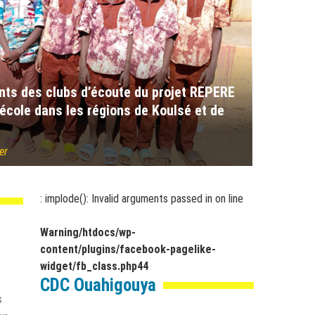
ants des clubs d’écoute du projet REPERE
’école dans les régions de Koulsé et de
er
: implode(): Invalid arguments passed in
on line
Warning
/htdocs/wp-
content/plugins/facebook-pagelike-
widget/fb_class.php
44
CDC Ouahigouya
s