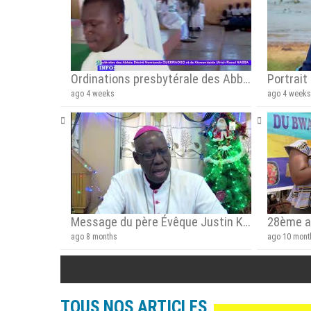
Ordinations presbytérale des Abbés Kiswendsida Raoul Ulrich NASSA et de Nomtondo Désiré OUEDRAOGO
ago 4 weeks
ago 4 week
Message du père Évêque Justin KIENTEGA a l’occasion de la fête de Noël et du nouvel an
ago 8 months
ago 10 mont
TOUS NOS ARTICLES