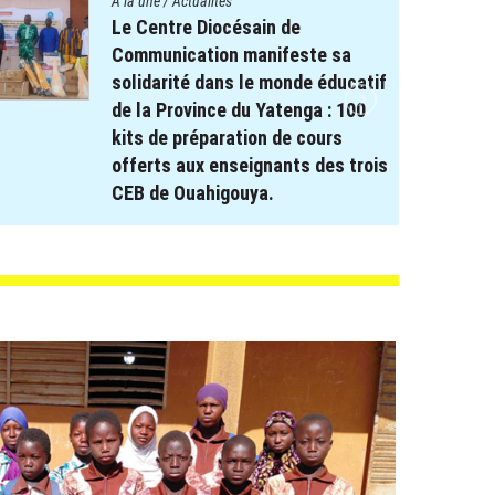
A la une
/
Actualités
Le projet REPERE soutient le
système éducatif : Remise de
Kits scolaires aux élèves à
besoin spécifique dans les
régions de Koulsé et du Yaadga .
17 novembre 2025
par
webmaster