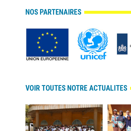
Vision
/
NOS PARTENAIRES
Principes
/
Valeurs
VOIR TOUTES NOTRE ACTUALITES