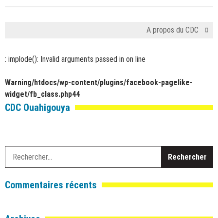
A propos du CDC
: implode(): Invalid arguments passed in
on line
Warning
/htdocs/wp-content/plugins/facebook-pagelike-
widget/fb_class.php
44
CDC Ouahigouya
R
Commentaires récents