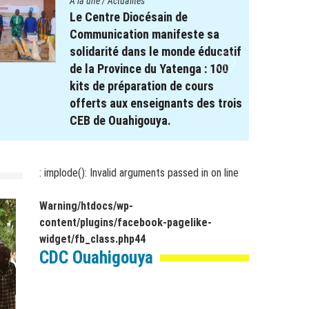
A la une
/
Actualités
Le Centre Diocésain de
Communication manifeste sa
solidarité dans le monde éducatif
de la Province du Yatenga : 100
kits de préparation de cours
offerts aux enseignants des trois
CEB de Ouahigouya.
26 décembre 2025
par
webmaster
: implode(): Invalid arguments passed in
on line
Warning
/htdocs/wp-
content/plugins/facebook-pagelike-
widget/fb_class.php
44
CDC Ouahigouya