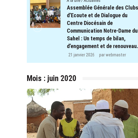
A la une
/
Actualités
fants des
Assemblée Générale des Clubs
t REPERE
d’Ecoute et de Dialogue du
l’école
Centre Diocésain de
lsé et de
Communication Notre-Dame du
Sahel : Un temps de bilan,
d’engagement et de renouveau.
er
21 janvier 2026
par
webmaster
Mois :
juin 2020