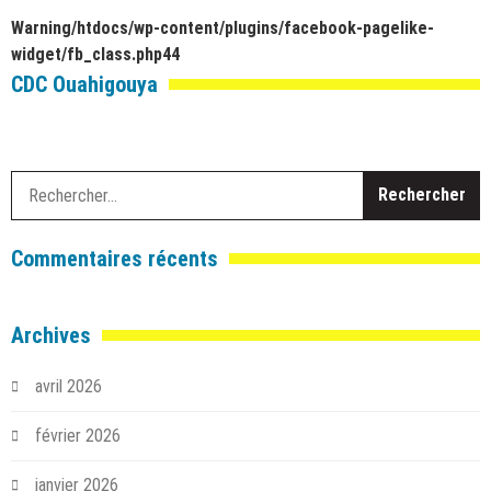
Warning
/htdocs/wp-content/plugins/facebook-pagelike-
widget/fb_class.php
44
CDC Ouahigouya
R
Commentaires récents
Archives
avril 2026
février 2026
janvier 2026