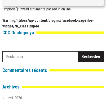
: implode(): Invalid arguments passed in
on line
Warning
/htdocs/wp-content/plugins/facebook-pagelike-
widget/fb_class.php
44
CDC Ouahigouya
R
Commentaires récents
Archives
avril 2026