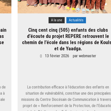
A la une
Actualités
ain
Cinq cent cinq (505) enfants des clubs
as
d’écoute du projet REPERE retrouvent le
se
chemin de l’école dans les régions de Koul
et de Yaadga.
13 février 2026
par
webmaster
n de
La contribution efficace à l’éducation des enfants en
a à
situation de vulnérabilité, constitue une des principales
cale
missions du Centre Diocésain de Communication à travers
e
projet de « Renforcement de la Protection, de l’Educati