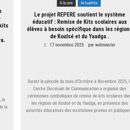
A la une
Actualités
n
Le projet REPERE soutient le système
e
éducatif : Remise de Kits scolaires aux
kits
élèves à besoin spécifique dans les régio
de Koulsé et du Yaadga .
a.
17 novembre 2025
par
webmaster
Durant la période du mois d’Octobre à Novembre 2025, 
e
Centre Diocésain de Communication a organisé des
cérémonies symboliques de remise de kits scolaires da
 le
les régions de Koulsé et du Yaadga, en présence des
e la
autorités éducatives des institutions privées et publique