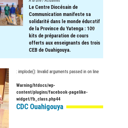
A la une
/
Actualités
Le projet REPERE soutient le
système éducatif : Remise de
Kits scolaires aux élèves à
besoin spécifique dans les
régions de Koulsé et du Yaadga .
17 novembre 2025
par
webmaster
: implode(): Invalid arguments passed in
on line
Warning
/htdocs/wp-
content/plugins/facebook-pagelike-
widget/fb_class.php
44
CDC Ouahigouya