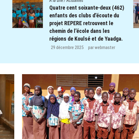
A la une
/
Actualités
2)
Le Centre Diocésain de
Communication manifeste sa
solidarité dans le monde éducatif
de la Province du Yatenga : 100
.
kits de préparation de cours
offerts aux enseignants des trois
CEB de Ouahigouya.
26 décembre 2025
par
webmaster