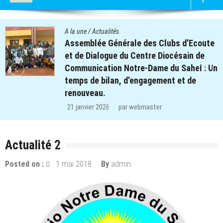
A la une
/
Actualités
Quatre cent soixante-deux (462) enfants
des clubs d’écoute du projet REPERE
retrouvent le chemin de l’école dans les
régions de Koulsé et de Yaadga.
29 décembre 2025
par
webmaster
Actualité 2
Posted on :
1 mai 2018
By
admin