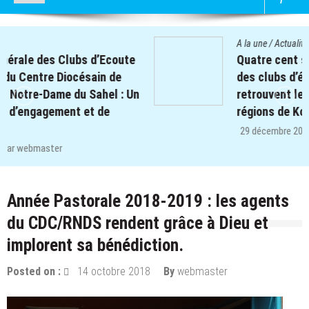
A la une
/
Actualités
Quatre cent soixante-deux (462) enfants
des clubs d’écoute du projet REPERE
retrouvent le chemin de l’école dans les
régions de Koulsé et de Yaadga.
29 décembre 2025
par
webmaster
Année Pastorale 2018-2019 : les agents
du CDC/RNDS rendent grâce à Dieu et
implorent sa bénédiction.
Posted on :
14 octobre 2018
By
webmaster