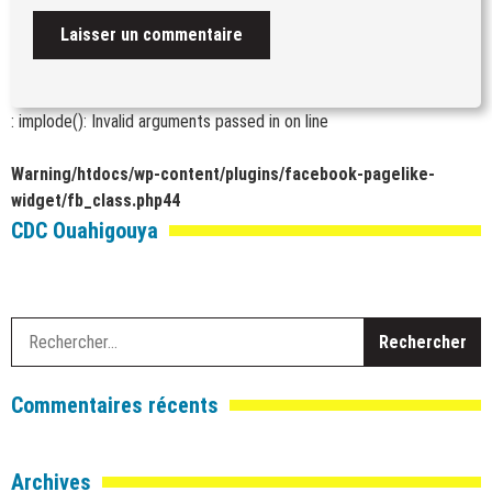
: implode(): Invalid arguments passed in
on line
Warning
/htdocs/wp-content/plugins/facebook-pagelike-
widget/fb_class.php
44
CDC Ouahigouya
R
Commentaires récents
Archives