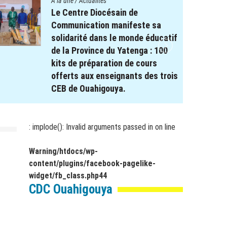
A la une
/
Actualités
Le projet REPERE soutient le
système éducatif : Remise de
Kits scolaires aux élèves à
besoin spécifique dans les
régions de Koulsé et du Yaadga .
17 novembre 2025
par
webmaster
: implode(): Invalid arguments passed in
on line
Warning
/htdocs/wp-
content/plugins/facebook-pagelike-
widget/fb_class.php
44
CDC Ouahigouya