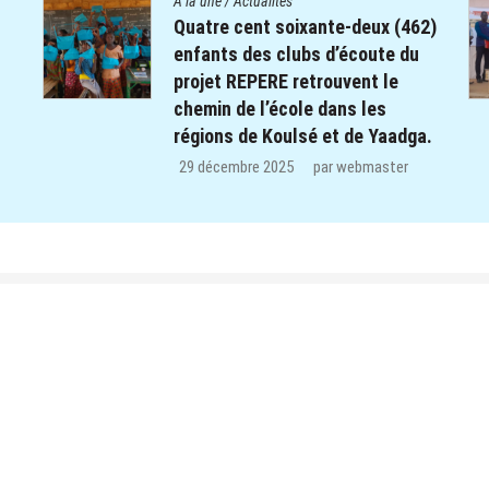
A la une
/
Actualités
2)
Le Centre Diocésain de
Communication manifeste sa
solidarité dans le monde éducatif
de la Province du Yatenga : 100
.
kits de préparation de cours
offerts aux enseignants des trois
CEB de Ouahigouya.
26 décembre 2025
par
webmaster