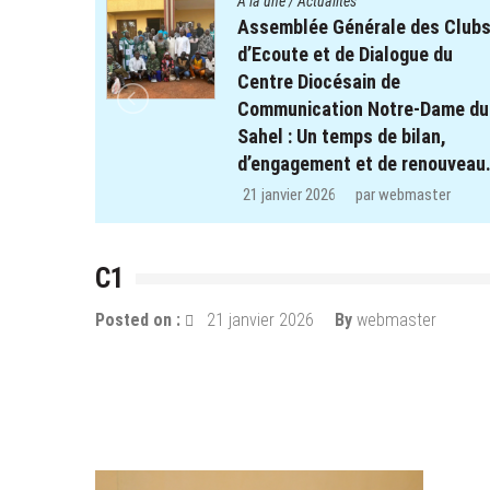
A la une
/
Actualités
es Clubs
Quatre cent soixante-deux (46
e du
enfants des clubs d’écoute du
projet REPERE retrouvent le
Dame du
chemin de l’école dans les
an,
régions de Koulsé et de Yaadga
nouveau.
29 décembre 2025
par
webmaster
ster
C1
Posted on :
21 janvier 2026
By
webmaster