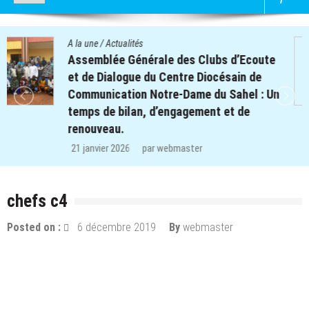
A la une
/
Actualités
Quatre cent soixante-deux (462) enfants
des clubs d’écoute du projet REPERE
retrouvent le chemin de l’école dans les
régions de Koulsé et de Yaadga.
29 décembre 2025
par
webmaster
chefs c4
Posted on :
6 décembre 2019
By
webmaster