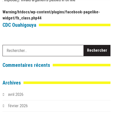
Warning
/htdocs/wp-content/plugins/facebook-pagelike-
widget/fb_class.php
44
CDC Ouahigouya
R
Commentaires récents
Archives
avril 2026
février 2026