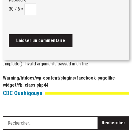
30 ⁄ 6 =
: implode(): Invalid arguments passed in
on line
Warning
/htdocs/wp-content/plugins/facebook-pagelike-
widget/fb_class.php
44
CDC Ouahigouya
R