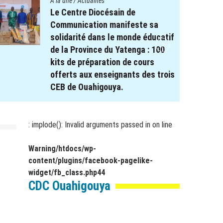
A la une
/
Actualités
Le projet REPERE soutient le
système éducatif : Remise de
Kits scolaires aux élèves à
besoin spécifique dans les
régions de Koulsé et du Yaadga .
17 novembre 2025
par
webmaster
: implode(): Invalid arguments passed in
on line
Warning
/htdocs/wp-
content/plugins/facebook-pagelike-
widget/fb_class.php
44
CDC Ouahigouya