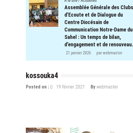
A la une
/
Actualités
es Clubs
Quatre cent soixante-deux (4
ue du
enfants des clubs d’écoute d
projet REPERE retrouvent le
-Dame du
chemin de l’école dans les
lan,
régions de Koulsé et de Yaadg
enouveau.
29 décembre 2025
par
webmaster
ster
kossouka4
Posted on :
19 février 2021
By
webmaster