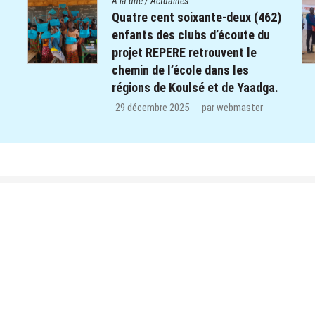
A la une
/
Actualités
62)
Le Centre Diocésain de
u
Communication manifeste sa
solidarité dans le monde éducatif
de la Province du Yatenga : 100
a.
kits de préparation de cours
offerts aux enseignants des trois
CEB de Ouahigouya.
26 décembre 2025
par
webmaster