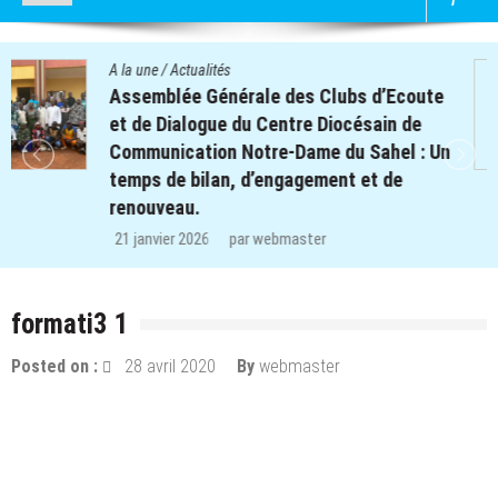
A la une
/
Actualités
Quatre cent soixante-deux (462) enfants
des clubs d’écoute du projet REPERE
retrouvent le chemin de l’école dans les
régions de Koulsé et de Yaadga.
29 décembre 2025
par
webmaster
formati3 1
Posted on :
28 avril 2020
By
webmaster