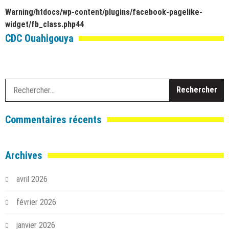
Warning
/htdocs/wp-content/plugins/facebook-pagelike-
widget/fb_class.php
44
CDC Ouahigouya
R
Commentaires récents
Archives
avril 2026
février 2026
janvier 2026