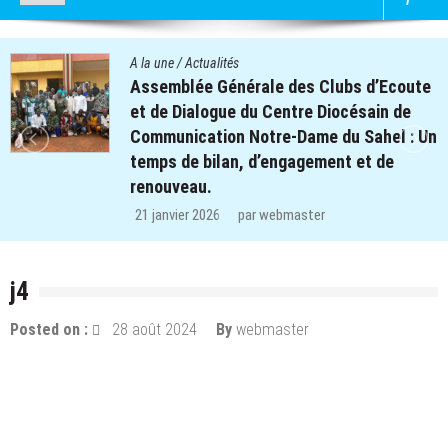
alités
A la une
/
Actu
 Générale des Clubs d’Ecoute
Quatre cen
ogue du Centre Diocésain de
des clubs 
tion Notre-Dame du Sahel : Un
retrouvent
ilan, d’engagement et de
régions de
.
29 décembre
26
par
webmaster
j4
Posted on :
28 août 2024
By
webmaster