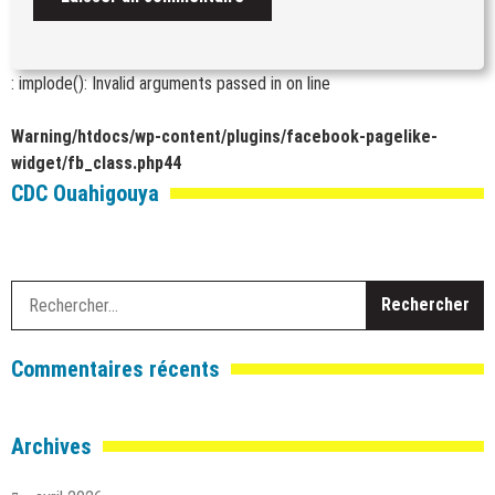
: implode(): Invalid arguments passed in
on line
Warning
/htdocs/wp-content/plugins/facebook-pagelike-
widget/fb_class.php
44
CDC Ouahigouya
R
Commentaires récents
Archives