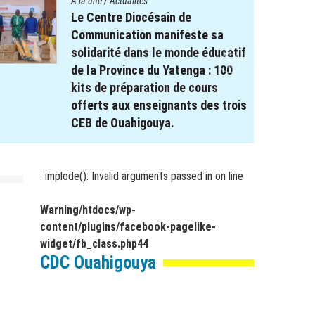
A la une
/
Actualités
Le projet REPERE soutient le
système éducatif : Remise de
Kits scolaires aux élèves à
besoin spécifique dans les
régions de Koulsé et du Yaadga .
17 novembre 2025
par
webmaster
: implode(): Invalid arguments passed in
on line
Warning
/htdocs/wp-
content/plugins/facebook-pagelike-
widget/fb_class.php
44
CDC Ouahigouya