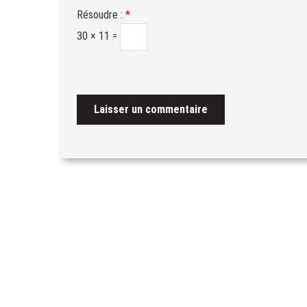
Résoudre :
*
30 × 11 =