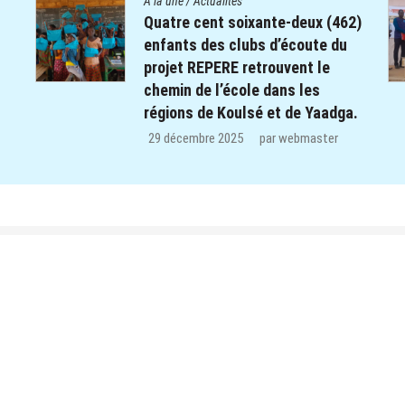
A la une
/
Actualités
2)
Le Centre Diocésain de
Communication manifeste sa
solidarité dans le monde éducatif
de la Province du Yatenga : 100
a.
kits de préparation de cours
offerts aux enseignants des trois
CEB de Ouahigouya.
26 décembre 2025
par
webmaster