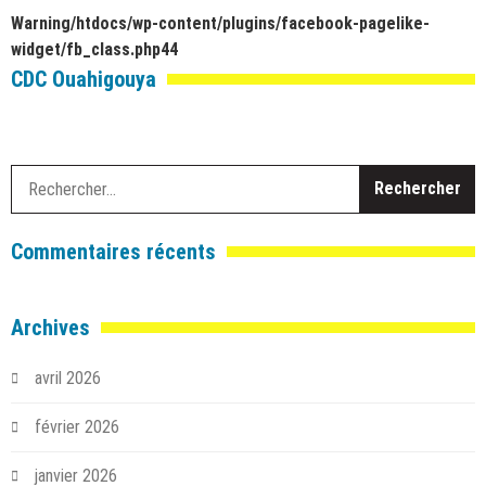
Warning
/htdocs/wp-content/plugins/facebook-pagelike-
widget/fb_class.php
44
CDC Ouahigouya
R
Commentaires récents
Archives
avril 2026
février 2026
janvier 2026