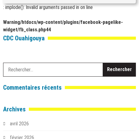
: implode(): Invalid arguments passed in
on line
Warning
/htdocs/wp-content/plugins/facebook-pagelike-
widget/fb_class.php
44
CDC Ouahigouya
R
Commentaires récents
Archives
avril 2026
février 2026