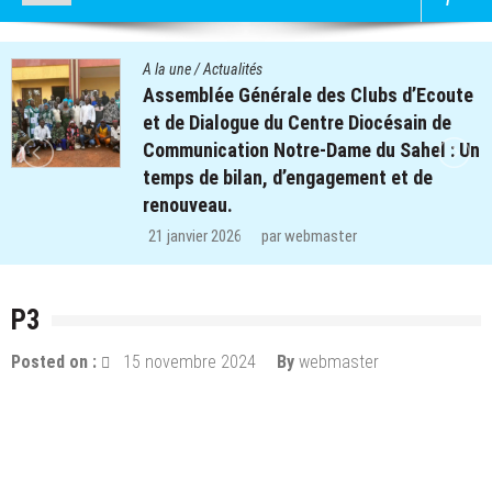
A la une
/
Actualités
ute
Quatre cent soixante-deux (462) enf
e
des clubs d’écoute du projet REPERE
: Un
retrouvent le chemin de l’école dans 
régions de Koulsé et de Yaadga.
29 décembre 2025
par
webmaster
P3
Posted on :
15 novembre 2024
By
webmaster