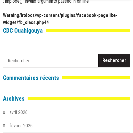
: implode(): Invalid arguments passed in
on line
Warning
/htdocs/wp-content/plugins/facebook-pagelike-
widget/fb_class.php
44
CDC Ouahigouya
R
Commentaires récents
Archives
avril 2026
février 2026