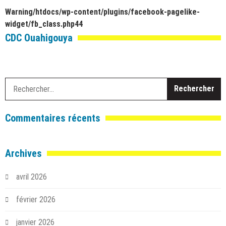
Warning
/htdocs/wp-content/plugins/facebook-pagelike-
widget/fb_class.php
44
CDC Ouahigouya
R
Commentaires récents
Archives
avril 2026
février 2026
janvier 2026