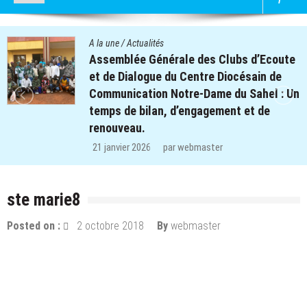
A la une
/
Actualités
bs d’Ecoute
Quatre cent soixante-deux (
césain de
des clubs d’écoute du proje
u Sahel : Un
retrouvent le chemin de l’éco
t et de
régions de Koulsé et de Yaad
29 décembre 2025
par
webmaster
ste marie8
Posted on :
2 octobre 2018
By
webmaster