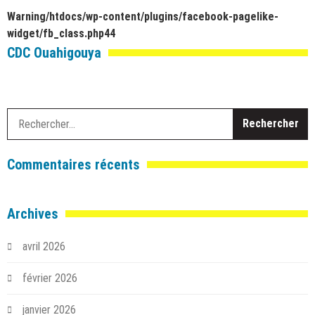
Warning
/htdocs/wp-content/plugins/facebook-pagelike-
widget/fb_class.php
44
CDC Ouahigouya
R
Commentaires récents
Archives
avril 2026
février 2026
janvier 2026