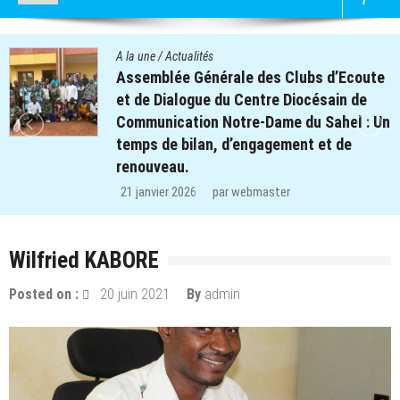
/
Actualités
A la une
lée Générale des Clubs d’Ecoute
Quatre
Dialogue du Centre Diocésain de
des cl
ication Notre-Dame du Sahel : Un
retrouv
de bilan, d’engagement et de
région
eau.
29 déce
er 2026
par
webmaster
Wilfried KABORE
Posted on :
20 juin 2021
By
admin