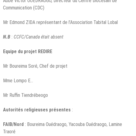
Abbé Victor OUEDRAOGO, Directeur du Centre Diocésain de
Communication (CDC)
Mr Edmond ZIDA représentant de l’Association Tabital Lobal
N.B
:
CCFC/Canada était absent
Equipe du projet REDIRE
Mr Boureima Soré, Chef de projet
Mme Lompo E…
Mr Ruffin Tiendrébeogo
Autorités religieuses présentes
:
FAIB/Nord
: Boureima Ouédraogo, Yacouba Ouédraogo, Lamine
Traoré