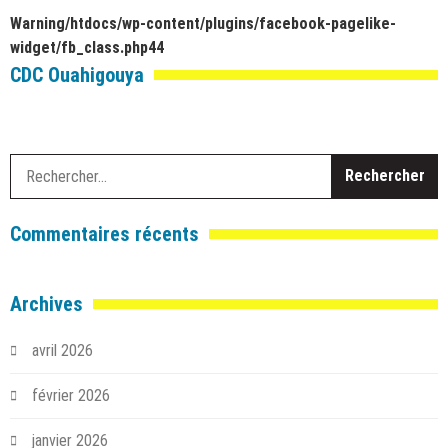
Warning
/htdocs/wp-content/plugins/facebook-pagelike-
widget/fb_class.php
44
CDC Ouahigouya
R
Commentaires récents
Archives
avril 2026
février 2026
janvier 2026