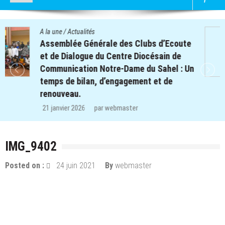
A la une
/
Actualités
Quatre cent soixante-deux (462) enfants
des clubs d’écoute du projet REPERE
retrouvent le chemin de l’école dans les
régions de Koulsé et de Yaadga.
29 décembre 2025
par
webmaster
IMG_9402
Posted on :
24 juin 2021
By
webmaster