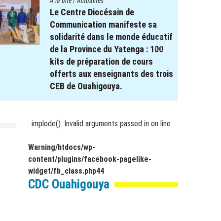
A la une
/
Actualités
Le projet REPERE soutient le
système éducatif : Remise de
Kits scolaires aux élèves à
besoin spécifique dans les
régions de Koulsé et du Yaadga .
17 novembre 2025
par
webmaster
: implode(): Invalid arguments passed in
on line
Warning
/htdocs/wp-
content/plugins/facebook-pagelike-
widget/fb_class.php
44
CDC Ouahigouya