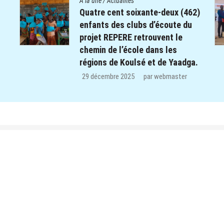
A la une
/
Actualités
2)
Le Centre Diocésain de
Communication manifeste sa
solidarité dans le monde éducatif
de la Province du Yatenga : 100
.
kits de préparation de cours
offerts aux enseignants des trois
CEB de Ouahigouya.
26 décembre 2025
par
webmaster