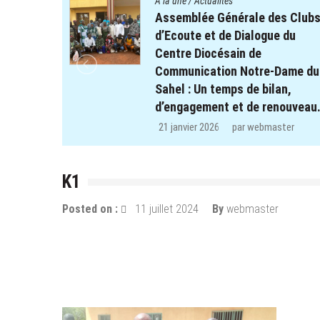
A la une
/
Actualités
es Clubs
Quatre cent soixante-deux (46
e du
enfants des clubs d’écoute du
projet REPERE retrouvent le
Dame du
chemin de l’école dans les
an,
régions de Koulsé et de Yaadga
nouveau.
29 décembre 2025
par
webmaster
ter
K1
Posted on :
11 juillet 2024
By
webmaster