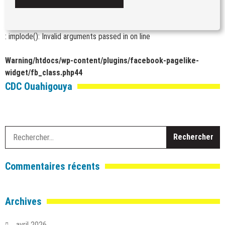
: implode(): Invalid arguments passed in
on line
Warning
/htdocs/wp-content/plugins/facebook-pagelike-
widget/fb_class.php
44
CDC Ouahigouya
R
Commentaires récents
Archives
avril 2026