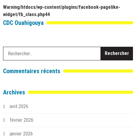
Warning
/htdocs/wp-content/plugins/facebook-pagelike-
widget/fb_class.php
44
CDC Ouahigouya
R
Commentaires récents
Archives
avril 2026
février 2026
janvier 2026