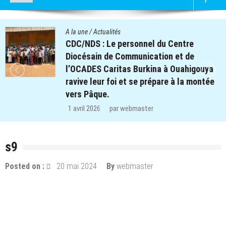
A la une
/
Actualités
CDC/NDS : Le personnel du Centre
Diocésain de Communication et de
l’OCADES Caritas Burkina à Ouahigouya
ravive leur foi et se prépare à la montée
vers Pâque.
1 avril 2026
par
webmaster
s9
Posted on :
20 mai 2024
By
webmaster