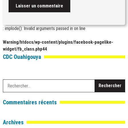
: implode(): Invalid arguments passed in
on line
Warning
/htdocs/wp-content/plugins/facebook-pagelike-
widget/fb_class.php
44
CDC Ouahigouya
R
Commentaires récents
Archives