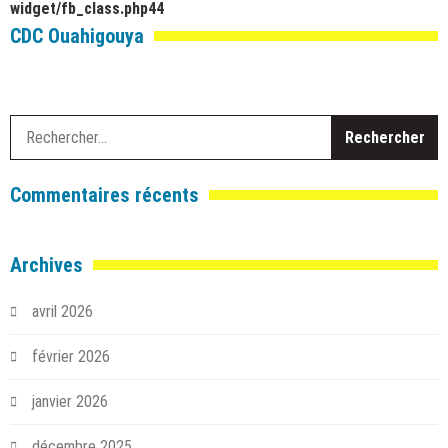
widget/fb_class.php
44
CDC Ouahigouya
R
Commentaires récents
Archives
avril 2026
février 2026
janvier 2026
décembre 2025