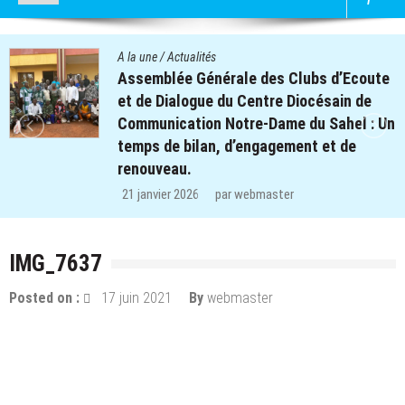
alités
A la une
/
Actu
 Générale des Clubs d’Ecoute
Quatre cen
ogue du Centre Diocésain de
des clubs 
tion Notre-Dame du Sahel : Un
retrouvent
ilan, d’engagement et de
régions de
.
29 décembre
26
par
webmaster
IMG_7637
Posted on :
17 juin 2021
By
webmaster