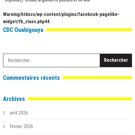
Warning
/htdocs/wp-content/plugins/facebook-pagelike-
widget/fb_class.php
44
CDC Ouahigouya
R
Commentaires récents
Archives
avril 2026
février 2026