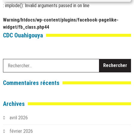
: implode(): Invalid arguments passed in
on line
Warning
/htdocs/wp-content/plugins/facebook-pagelike-
widget/fb_class.php
44
CDC Ouahigouya
R
Commentaires récents
Archives
avril 2026
février 2026