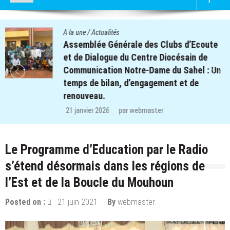
A la une
/
Actualités
Quatre cent soixante-deux (462) enfants
des clubs d’écoute du projet REPERE
retrouvent le chemin de l’école dans les
régions de Koulsé et de Yaadga.
29 décembre 2025
par
webmaster
Le Programme d’Education par le Radio
s’étend désormais dans les régions de
l’Est et de la Boucle du Mouhoun
Posted on :
21 juin 2021
By
webmaster