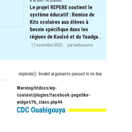
A la une
/
Actualités
Journée des Communautés :
C’est sous le thème : « Avec le
CDC Kolzanga faisons grandir la
paix par la rencontre et le
dialogue intercommunautaire et
intergénérationnel » que le
Centre Diocésain de
Communication prône la
Cohésion Sociale et le Vivre-
ensemble dans la belle cité de
: implode(): Invalid arguments passed in
on line
Naaba Kango.
Warning
/htdocs/wp-
10 novembre 2025
par
webmaster
content/plugins/facebook-pagelike-
widget/fb_class.php
44
CDC Ouahigouya