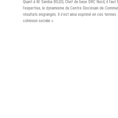
Quant à M. Samba BILGO, Chef de base DRC Nord, il faut fé
l’expertise, le dynamisme du Centre Diocésain de Commun
résultats engrangés. Il s’est ainsi exprimé en ces terme
cohésion sociale ».