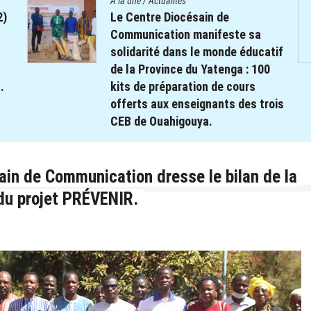
A la une
/
Actualités
Le projet REPERE soutient le
système éducatif : Remise de
tif
Kits scolaires aux élèves à
besoin spécifique dans les
régions de Koulsé et du Yaadga .
ois
17 novembre 2025
par
webmaster
ain de Communication dresse le bilan de la
du projet PRÉVENIR.