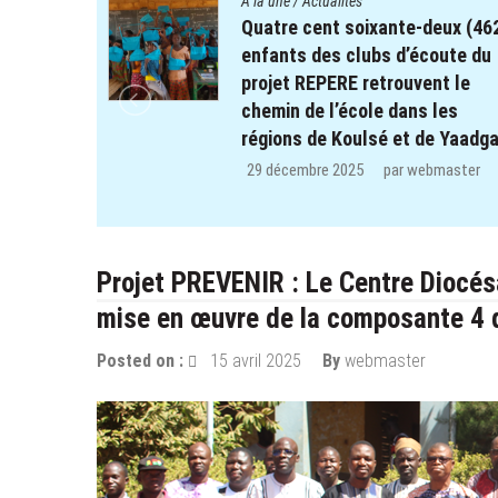
A la une
/
Actualités
eux (462)
Le Centre Diocésain de
oute du
Communication manifeste sa
nt le
solidarité dans le monde éduca
les
de la Province du Yatenga : 100
e Yaadga.
kits de préparation de cours
offerts aux enseignants des tr
master
CEB de Ouahigouya.
26 décembre 2025
par
webmaster
Projet PREVENIR : Le Centre Diocés
mise en œuvre de la composante 4 
Posted on :
15 avril 2025
By
webmaster