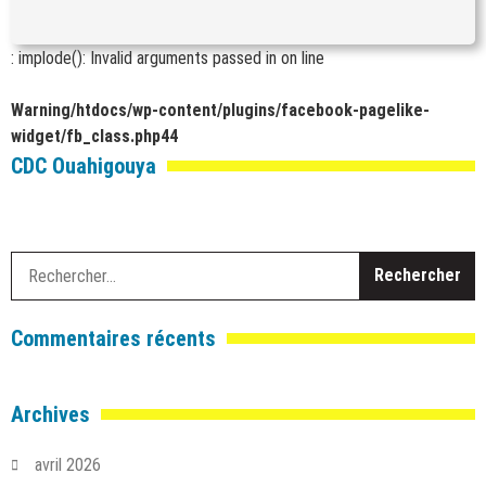
: implode(): Invalid arguments passed in
on line
Warning
/htdocs/wp-content/plugins/facebook-pagelike-
widget/fb_class.php
44
CDC Ouahigouya
R
Commentaires récents
Archives
avril 2026