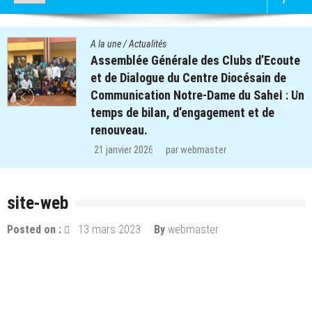
A la une
/
Actualités
bs d’Ecoute
Quatre cent soixante-deux (
césain de
des clubs d’écoute du proje
u Sahel : Un
retrouvent le chemin de l’éco
t et de
régions de Koulsé et de Yaad
29 décembre 2025
par
webmaster
site-web
Posted on :
13 mars 2023
By
webmaster