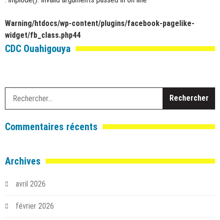
Warning
/htdocs/wp-content/plugins/facebook-pagelike-
widget/fb_class.php
44
CDC Ouahigouya
R
Commentaires récents
Archives
avril 2026
février 2026