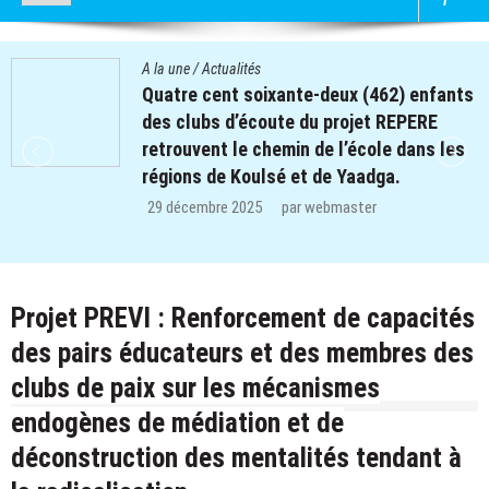
A la une
/
Actualités
Le Centre Diocésain de Communication
manifeste sa solidarité dans le monde
éducatif de la Province du Yatenga : 100
kits de préparation de cours offerts aux
enseignants des trois CEB de
Ouahigouya.
26 décembre 2025
par
webmaster
Projet PREVI : Renforcement de capacités
des pairs éducateurs et des membres des
clubs de paix sur les mécanismes
endogènes de médiation et de
déconstruction des mentalités tendant à