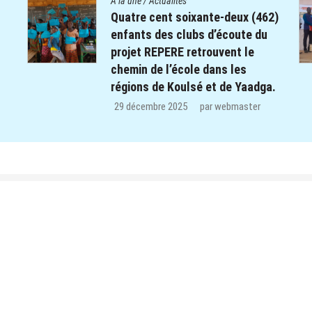
A la une
/
Actualités
2)
Le Centre Diocésain de
Communication manifeste sa
solidarité dans le monde éducatif
de la Province du Yatenga : 100
.
kits de préparation de cours
offerts aux enseignants des trois
CEB de Ouahigouya.
26 décembre 2025
par
webmaster