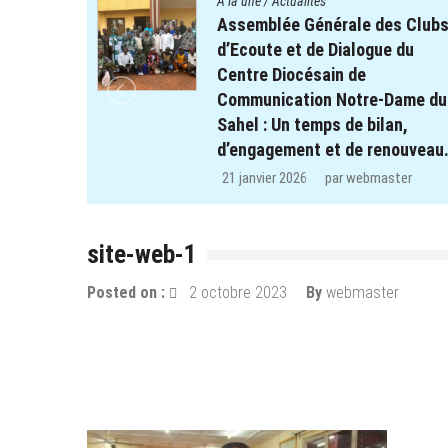
A la une
/
Actualités
es Clubs
Quatre cent soixante-deux (46
e du
enfants des clubs d’écoute du
projet REPERE retrouvent le
Dame du
chemin de l’école dans les
an,
régions de Koulsé et de Yaadga
nouveau.
29 décembre 2025
par
webmaster
ter
site-web-1
Posted on :
2 octobre 2023
By
webmaster