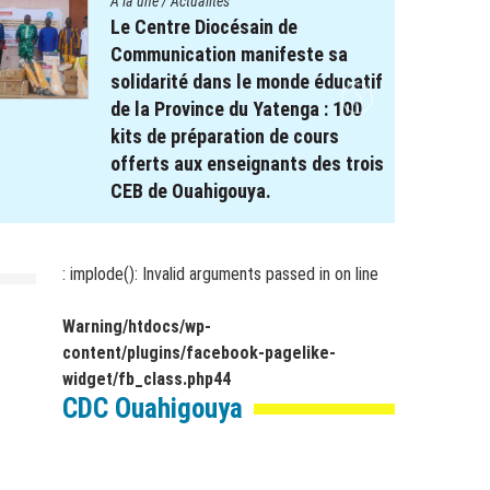
A la une
/
Actualités
Le projet REPERE soutient le
système éducatif : Remise de
Kits scolaires aux élèves à
besoin spécifique dans les
régions de Koulsé et du Yaadga .
17 novembre 2025
par
webmaster
: implode(): Invalid arguments passed in
on line
Warning
/htdocs/wp-
content/plugins/facebook-pagelike-
widget/fb_class.php
44
CDC Ouahigouya