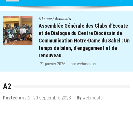
alités
A la une
/
Actu
 Générale des Clubs d’Ecoute
Quatre cen
ogue du Centre Diocésain de
des clubs 
tion Notre-Dame du Sahel : Un
retrouvent
ilan, d’engagement et de
régions de
.
29 décembre
26
par
webmaster
A2
Posted on :
20 septembre 2023
By
webmaster