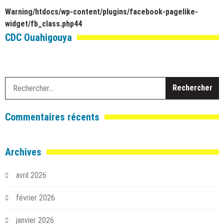
Warning
/htdocs/wp-content/plugins/facebook-pagelike-
widget/fb_class.php
44
CDC Ouahigouya
R
Commentaires récents
Archives
avril 2026
février 2026
janvier 2026