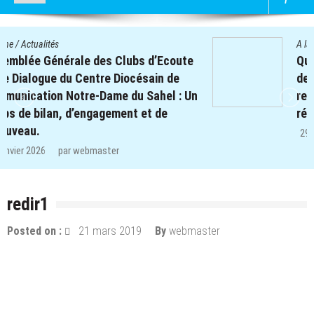
A la une
/
Actualités
Quatre cent soixante-deux (462) enfants
des clubs d’écoute du projet REPERE
retrouvent le chemin de l’école dans les
régions de Koulsé et de Yaadga.
29 décembre 2025
par
webmaster
redir1
Posted on :
21 mars 2019
By
webmaster