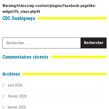
Warning
/htdocs/wp-content/plugins/facebook-pagelike-
widget/fb_class.php
44
CDC Ouahigouya
R
Commentaires récents
Archives
avril 2026
février 2026
janvier 2026