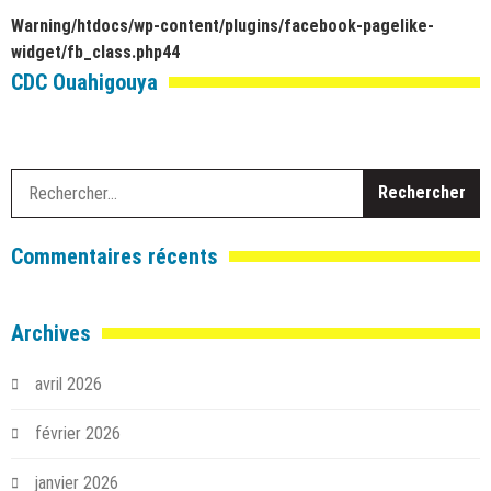
Warning
/htdocs/wp-content/plugins/facebook-pagelike-
widget/fb_class.php
44
CDC Ouahigouya
R
Commentaires récents
Archives
avril 2026
février 2026
janvier 2026