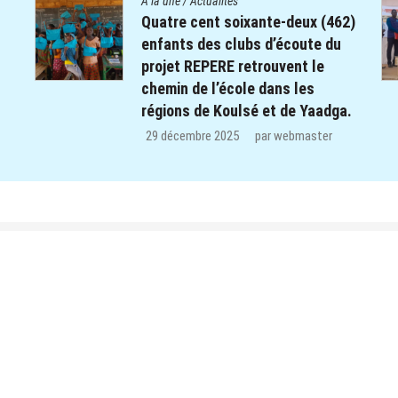
A la une
/
Actualités
2)
Le Centre Diocésain de
Communication manifeste sa
solidarité dans le monde éducatif
de la Province du Yatenga : 100
a.
kits de préparation de cours
offerts aux enseignants des trois
CEB de Ouahigouya.
26 décembre 2025
par
webmaster