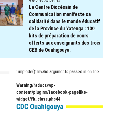
A la une
/
Actualités
Le projet REPERE soutient le
système éducatif : Remise de
Kits scolaires aux élèves à
besoin spécifique dans les
régions de Koulsé et du Yaadga .
17 novembre 2025
par
webmaster
: implode(): Invalid arguments passed in
on line
Warning
/htdocs/wp-
content/plugins/facebook-pagelike-
widget/fb_class.php
44
CDC Ouahigouya