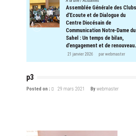
A la une
/
Actualités
es Clubs
Quatre cent soixante-deux (46
e du
enfants des clubs d’écoute du
projet REPERE retrouvent le
-Dame du
chemin de l’école dans les
lan,
régions de Koulsé et de Yaadg
nouveau.
29 décembre 2025
par
webmaster
ster
p3
Posted on :
29 mars 2021
By
webmaster