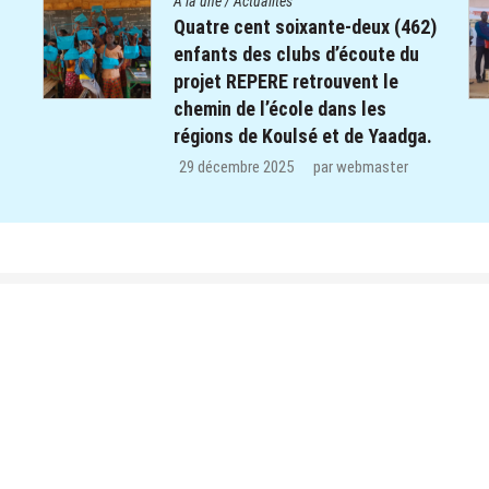
A la une
/
Actualités
2)
Le Centre Diocésain de
Communication manifeste sa
solidarité dans le monde éducatif
de la Province du Yatenga : 100
.
kits de préparation de cours
offerts aux enseignants des trois
CEB de Ouahigouya.
26 décembre 2025
par
webmaster