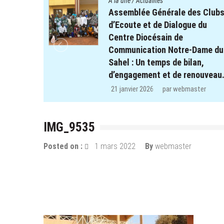
A la une
/
Actualités
es Clubs
Quatre cent soixante-deux (46
e du
enfants des clubs d’écoute du
projet REPERE retrouvent le
Dame du
chemin de l’école dans les
an,
régions de Koulsé et de Yaadga
nouveau.
29 décembre 2025
par
webmaster
ter
IMG_9535
Posted on :
1 mars 2022
By
webmaster