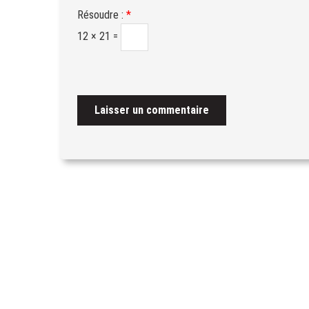
Résoudre :
*
12 × 21 =