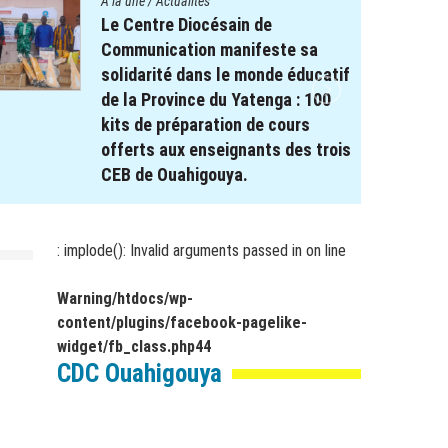
A la une
/
Actualités
Le projet REPERE soutient le
système éducatif : Remise de
Kits scolaires aux élèves à
besoin spécifique dans les
régions de Koulsé et du Yaadga .
17 novembre 2025
par
webmaster
: implode(): Invalid arguments passed in
on line
Warning
/htdocs/wp-
content/plugins/facebook-pagelike-
widget/fb_class.php
44
CDC Ouahigouya