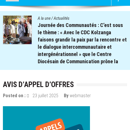
A la une
/
Actualités
ous
Le projet de « Renforcement de la
Protection, de l’Education et de la
re et
Résilience des Enfants vivant dans l
zones à forts défis Sécuritaires au N
et au Centre Nord du Burkina Faso »,
(REPERE) réalise 06 émissions sur la
e
protection des enfants et la lutte co
les VBG et sur la PEAS.
AVIS D’APPEL D’OFFRES
6 novembre 2025
par
webmaster
Posted on :
23 juillet 2025
By
webmaster