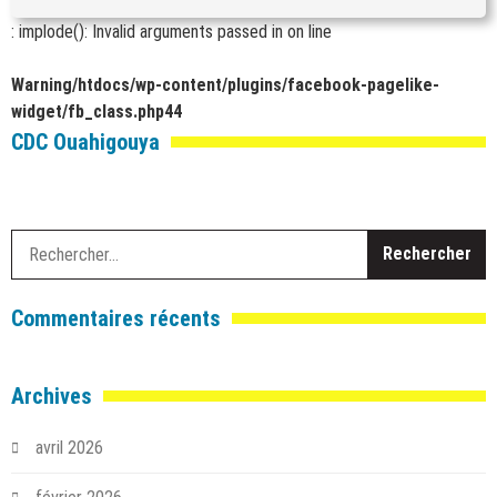
: implode(): Invalid arguments passed in
on line
Warning
/htdocs/wp-content/plugins/facebook-pagelike-
widget/fb_class.php
44
CDC Ouahigouya
R
Commentaires récents
Archives
avril 2026