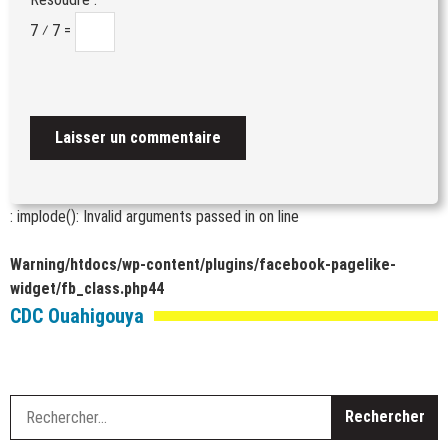
7 ⁄ 7 =
: implode(): Invalid arguments passed in
on line
Warning
/htdocs/wp-content/plugins/facebook-pagelike-
widget/fb_class.php
44
CDC Ouahigouya
R