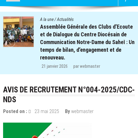
A la une
/
Actualités
e
Quatre cent soixante-deux (462) enfant
des clubs d’écoute du projet REPERE
n
retrouvent le chemin de l’école dans les
régions de Koulsé et de Yaadga.
29 décembre 2025
par
webmaster
AVIS DE RECRUTEMENT N°004-2025/CDC-
NDS
Posted on :
23 mai 2025
By
webmaster